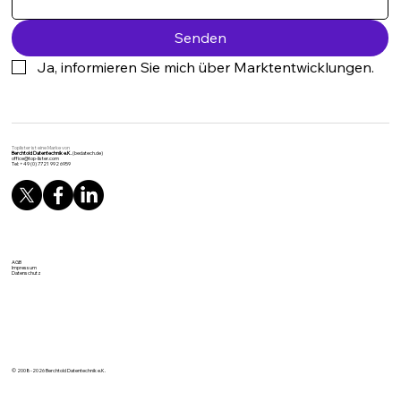
Senden
Ja, informieren Sie mich über Marktentwicklungen.
Toplister ist eine Marke von
Berchtold Datentechnik e.K.
(bedatech.de)
office@top-lister.com
Tel: +49 (0) 7721 992 6959
AGB
Impressum
Datenschutz
© 2008-2026 Berchtold Datentechnik e.K.